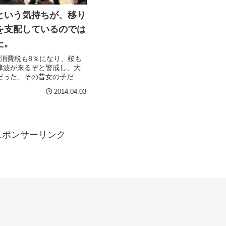
という気持ちが、移り
を支配しているのでは
た。
り消費税も8％になり、桜も
津波が来るぞと警戒し、大
だった、その昔女の子だっ
、NHKフランス語講座の先
2014.04.03
たとか、何かと慌ただしい
幕開けとなりました。新入
々でそろそろ辞表の提出を
...
スポンサーリンク