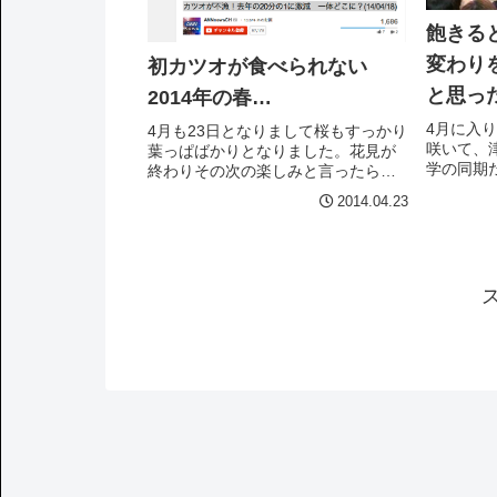
飽きる
変わり
初カツオが食べられない
と思っ
2014年の春…
4月に入
4月も23日となりまして桜もすっかり
咲いて、
葉っぱばかりとなりました。花見が
学の同期
終わりその次の楽しみと言ったら、
た女性が
そりゃ『カツオ』でしょ！なんだけ
2014.04.23
生を始め
ど、どなたかもう初カツオはお食べ
新年度の
になりましたでしょうか。サカナ屋
社員の方
やスーパーのサカナ売り場覗いても
考えはじめて
見かけないな...