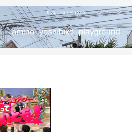
blog, vlog and so on
amino_yoshihiko_playground